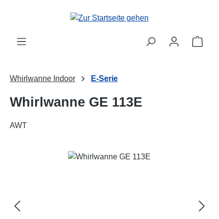
Zum Hauptinhalt springen
Ware
Whirlwanne Indoor
E-Serie
Whirlwanne GE 113E
AWT
Bildergalerie überspringen