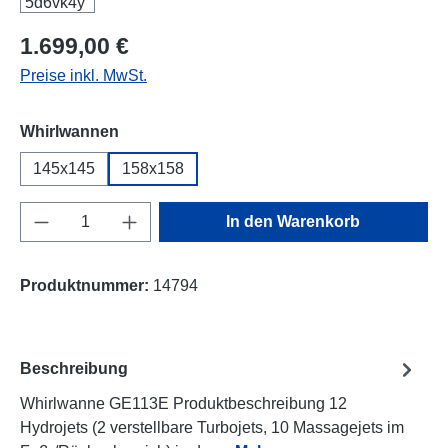
Regulärer Preis:
1.699,00 €
Preise inkl. MwSt.
auswählen
Whirlwannen
145x145
158x158
Produkt Anzahl: Gib den gewünschten Wert e
In den Warenkorb
Produktnummer:
14794
Beschreibung
Whirlwanne GE113E Produktbeschreibung 12
Hydrojets (2 verstellbare Turbojets, 10 Massagejets im