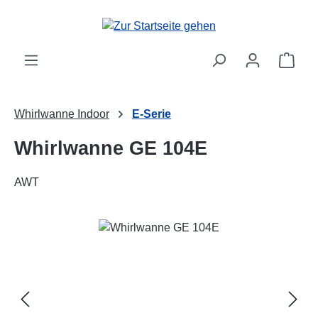
Zum Hauptinhalt springen
Ware
Whirlwanne Indoor
E-Serie
Whirlwanne GE 104E
AWT
Bildergalerie überspringen