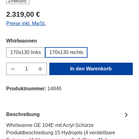
Regulärer Preis:
2.319,00 €
Preise inkl. MwSt.
auswählen
Whirlwannen
170x130 links
170x130 rechts
Produkt Anzahl: Gib den gewünschten Wert e
In den Warenkorb
Produktnummer:
14846
Beschreibung
Whirlwanne GE 104E mit Acryl-Schürze
Produktbeschreibung 15 Hydrojets (4 verstellbare