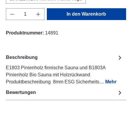
Produkt Anzahl: Gib den gewünschten Wert e
In den Warenkorb
Produktnummer:
14891
Beschreibung
E1803 Pinienholz finnische Sauna und B1803A
Pinienholz Bio Sauna mit Holzrückwand
Produktbeschreibung 8mm ESG Sicherheits…
Mehr
Bewertungen