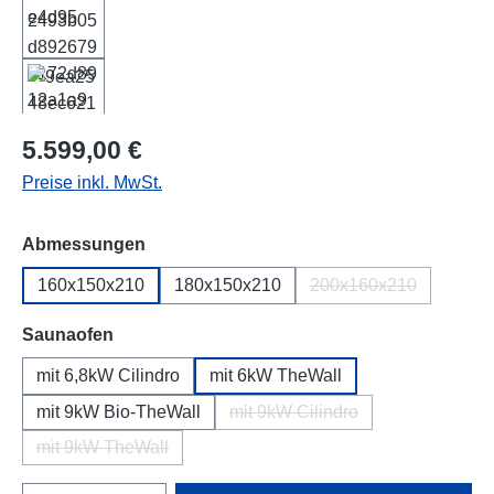
Regulärer Preis:
5.599,00 €
Preise inkl. MwSt.
auswählen
Abmessungen
160x150x210
180x150x210
200x160x210
(Diese Option ist zu
auswählen
Saunaofen
mit 6,8kW Cilindro
mit 6kW TheWall
mit 9kW Bio-TheWall
mit 9kW Cilindro
(Diese Option ist zurzeit nich
mit 9kW TheWall
(Diese Option ist zurzeit nicht verfügbar.)