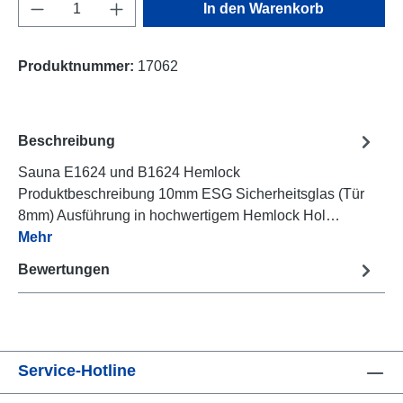
Produkt Anzahl: Gib den gewünschten Wert e
In den Warenkorb
Produktnummer:
17062
Beschreibung
Sauna E1624 und B1624 Hemlock
Produktbeschreibung 10mm ESG Sicherheitsglas (Tür
8mm) Ausführung in hochwertigem Hemlock Hol…
Mehr
Bewertungen
Service-Hotline