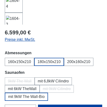
Regulärer Preis:
6.599,00 €
Preise inkl. MwSt.
auswählen
Abmessungen
160x150x210
180x150x210
200x160x210
auswählen
Saunaofen
9kW The Wall
mit 6,8kW Cilindro
(Diese Option ist zurzeit nicht verfügbar.)
mit 6kW TheWall
mit 9kW Cilindro
(Diese Option ist zurzeit nicht ver
mit 9kW The Wall-Bio