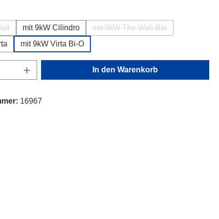
uswählen
all
mit 9kW Cilindro
mit 9kW The Wall-Bio
e Option ist zurzeit nicht verfügbar.)
(Diese Option ist zurzeit nich
rta
mit 9kW Virta Bi-O
Anzahl: Gib den gewünschten Wert ein oder
In den Warenkorb
mmer:
16967