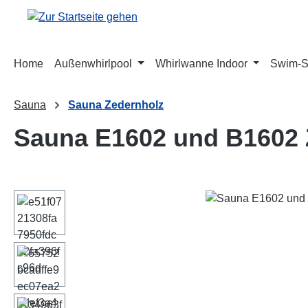
m Hauptinhalt springen
Zur Suche springen
Zur Hauptnavigation springen
Home
Außenwhirlpool
Whirlwanne Indoor
Swim-
Sauna
Sauna Zedernholz
Sauna E1602 und B1602 
Bildergalerie überspringen