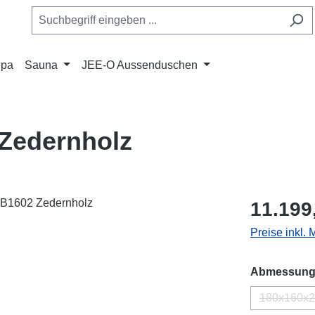
Spa
Sauna
JEE-O Aussenduschen
Zedernholz
Regulärer Pr
11.199
Preise inkl. 
Abmessung
180x160x
(Dies