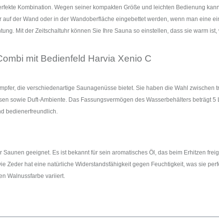
rfekte Kombination. Wegen seiner kompakten Größe und leichten Bedienung kann di
r auf der Wand oder in der Wandoberfläche eingebettet werden, wenn man eine einh
tung. Mit der Zeitschaltuhr können Sie Ihre Sauna so einstellen, dass sie warm i
Combi mit
Bedienfeld Harvia Xenio C
mpfer, die verschiedenartige Saunagenüsse bietet. Sie haben die Wahl zwischen 
ssen sowie Duft-Ambiente. Das Fassungsvermögen des Wasserbehälters beträgt 5 L
nd bedienerfreundlich.
r Saunen geeignet. Es ist bekannt für sein aromatisches Öl, das beim Erhitzen fre
 Zeder hat eine natürliche Widerstandsfähigkeit gegen Feuchtigkeit, was sie perfek
en Walnussfarbe variiert.