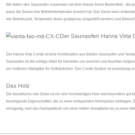
Wir liefern den Saunaofen zusammen mit dem Harvia Xenio Bedienfeld - die pe
wann die Sauna ihre Betriebstemperatur erreicht hat. Das Xenio kann entwede
wie Betriebszeit, Temperatur (kann gradgenau eingestellt werden) und Beleuch
Der Saunaofen Harvia Virta 
Der Harvia Virta Combi ist eine Kombination aus Elektro-Saunaofen und Verda
Saunaofen ist die richtige Wahl für Genießer von weichen und feuchten Aufgü
ein rostfreies Stahlgitter für Duftsäckchen. Das Combi-System ist zuverlässig u
Das Holz
Die kanadische rote Zeder ist ein sehr hochwertiges Holz und besonders gut fü
beruhigende Eigenschaften, die zu einer entspannten Atmosphäre beitragen. Die
einzigartig, weil das Farbspektrum von einer hellen Honigfarbe bis zu einer tief