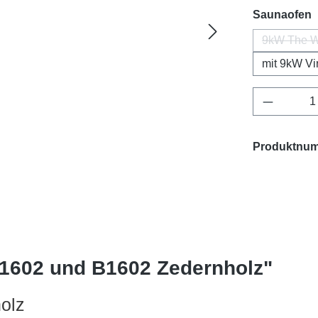
a
Saunaofen
9kW The W
(Dies
mit 9kW Vi
Produkt 
Produktnu
E1602 und B1602 Zedernholz"
olz