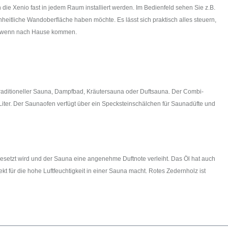
e Xenio fast in jedem Raum installiert werden. Im Bedienfeld sehen Sie z.B.
eitliche Wandoberfläche haben möchte. Es lässt sich praktisch alles steuern,
st, wenn nach Hause kommen.
traditioneller Sauna, Dampfbad, Kräutersauna oder Duftsauna. Der Combi-
iter. Der Saunaofen verfügt über ein Specksteinschälchen für Saunadüfte und
igesetzt wird und der Sauna eine angenehme Duftnote verleiht. Das Öl hat auch
t für die hohe Luftfeuchtigkeit in einer Sauna macht. Rotes Zedernholz ist