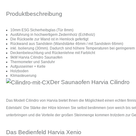
Produktbeschreibung
10mm ESG Sicherheitsglas (Tür 8mm)
Ausführung in hochwertigem Zedernholz (Echtholz)
Die Rückseite zur Wand ist in Hemlock gefertigt
Rückwand aus Sandstein (Wandstärke 46mm / mit Sandstein 66mm)
inkl. Isolierung (30mm). Dadurch sind höhere Temperaturen bei geringerem
Deckenbeleuchtung und Rückenlehne mit Farblicht
9kW Harvia Cilindro Saunaofen
Thermometer und Sanduhr
Aufgusseimer + Kelle
Holzboden
Klimasteuerung
Der Saunaofen Harvia Cilindro
Das Modell Cilindro von Harvia bietet Ihnen die Möglichkeit einen echten fi
Edelstahl. Die Stärke der Hitze können Sie selbst bestimmen (von weich bis se
unterbringen und die Vorteile der großen Steinmenge kommen trotzdem zur Ge
Das Bedienfeld Harvia Xenio