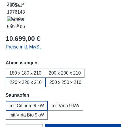
Regulärer Preis:
10.699,00 €
Preise inkl. MwSt.
auswählen
Abmessungen
180 x 180 x 210
200 x 200 x 210
220 x 220 x 210
250 x 250 x 210
auswählen
Saunaofen
mit Cilindro 9 kW
mit Virta 9 kW
mit Virta Bio 9kW