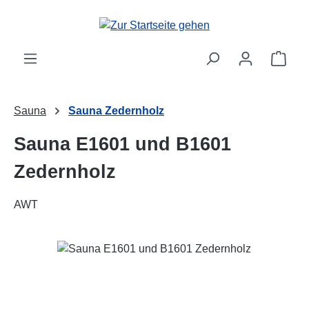
Zum Hauptinhalt springen
Ware
Sauna
Sauna Zedernholz
Sauna E1601 und B1601
Zedernholz
AWT
Bildergalerie überspringen