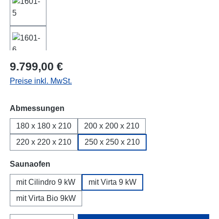
Regulärer Preis:
9.799,00 €
Preise inkl. MwSt.
auswählen
Abmessungen
180 x 180 x 210
200 x 200 x 210
220 x 220 x 210
250 x 250 x 210
auswählen
Saunaofen
mit Cilindro 9 kW
mit Virta 9 kW
mit Virta Bio 9kW