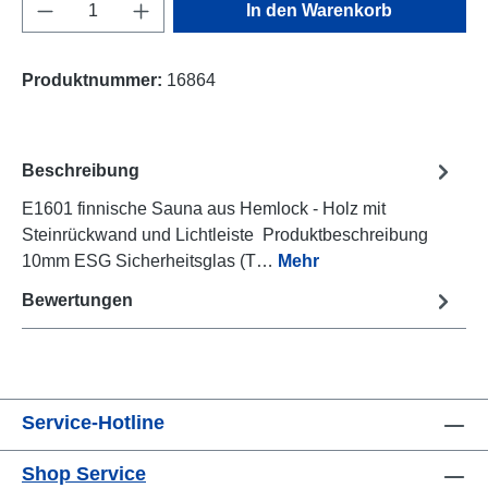
Produkt Anzahl: Gib den gewünschten Wert e
In den Warenkorb
Produktnummer:
16864
Beschreibung
E1601 finnische Sauna aus Hemlock - Holz mit
Steinrückwand und Lichtleiste Produktbeschreibung
10mm ESG Sicherheitsglas (T…
Mehr
Bewertungen
Service-Hotline
Shop Service