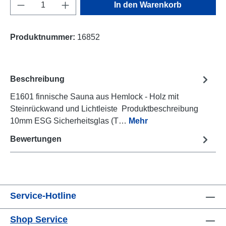
Produkt Anzahl: Gib den gewünschten Wert e
In den Warenkorb
Produktnummer:
16852
Beschreibung
E1601 finnische Sauna aus Hemlock - Holz mit
Steinrückwand und Lichtleiste Produktbeschreibung
10mm ESG Sicherheitsglas (T…
Mehr
Bewertungen
Service-Hotline
Shop Service