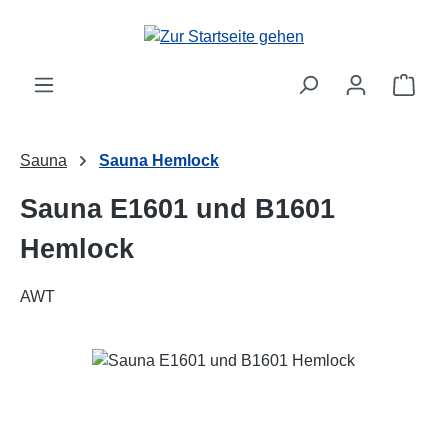
Zum Hauptinhalt springen
Ware
Sauna
Sauna Hemlock
Sauna E1601 und B1601
Hemlock
AWT
Bildergalerie überspringen