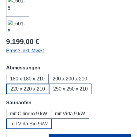
Regulärer Preis:
9.199,00 €
Preise inkl. MwSt.
auswählen
Abmessungen
180 x 180 x 210
200 x 200 x 210
220 x 220 x 210
250 x 250 x 210
auswählen
Saunaofen
mit Cilindro 9 kW
mit Virta 9 kW
mit Virta Bio 9kW