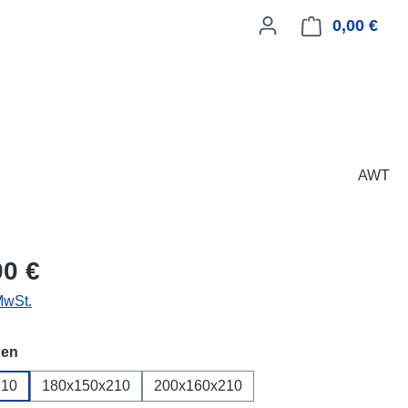
0,00 €
Ware
AWT
eis:
00 €
MwSt.
auswählen
en
210
180x150x210
200x160x210