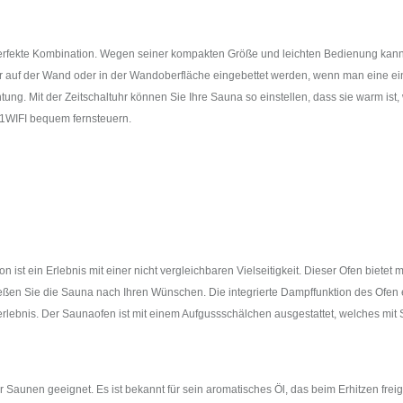
rfekte Kombination. Wegen seiner kompakten Größe und leichten Bedienung kann di
r auf der Wand oder in der Wandoberfläche eingebettet werden, wenn man eine einh
tung. Mit der Zeitschaltuhr können Sie Ihre Sauna so einstellen, dass sie warm i
1WIFI bequem fernsteuern.
 ist ein Erlebnis mit einer nicht vergleichbaren Vielseitigkeit. Dieser Ofen biet
ießen Sie die Sauna nach Ihren Wünschen. Die integrierte Dampffunktion des Ofen 
bnis. Der Saunaofen ist mit einem Aufgussschälchen ausgestattet, welches mit S
r Saunen geeignet. Es ist bekannt für sein aromatisches Öl, das beim Erhitzen fre