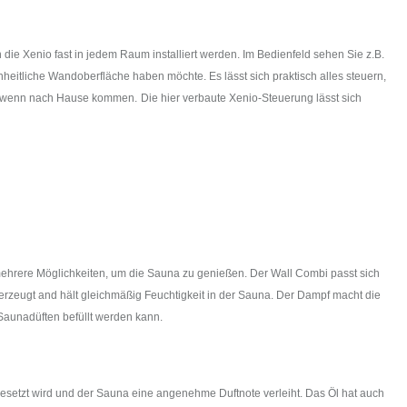
e Xenio fast in jedem Raum installiert werden. Im Bedienfeld sehen Sie z.B.
eitliche Wandoberfläche haben möchte. Es lässt sich praktisch alles steuern,
st, wenn nach Hause kommen.
Die hier verbaute Xenio-Steuerung lässt sich
et mehrere Möglichkeiten, um die Sauna zu genießen. Der Wall Combi passt sich
erzeugt and hält gleichmäßig Feuchtigkeit in der Sauna. Der Dampf macht die
aunadüften befüllt werden kann.
igesetzt wird und der Sauna eine angenehme Duftnote verleiht. Das Öl hat auch