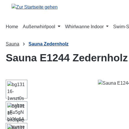
m Hauptinhalt springen
Zur Suche springen
Zur Hauptnavigation springen
Home
Außenwhirlpool
Whirlwanne Indoor
Swim-
Sauna
Sauna Zedernholz
Sauna E1244 Zedernholz
Bildergalerie überspringen