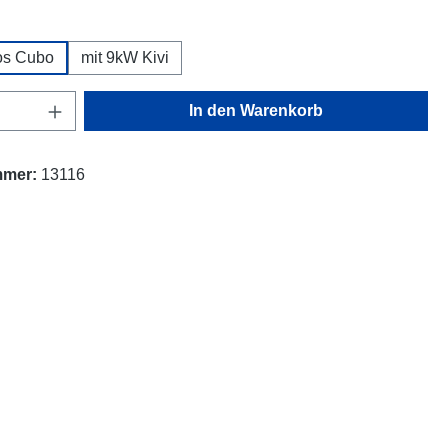
uswählen
os Cubo
mit 9kW Kivi
Anzahl: Gib den gewünschten Wert ein oder
In den Warenkorb
mmer:
13116