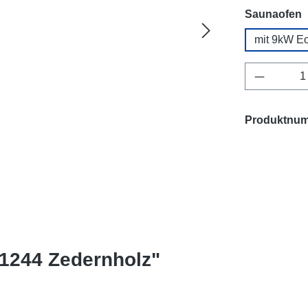
a
Saunaofen
mit 9kW E
Produkt 
Produktnu
1244 Zedernholz"