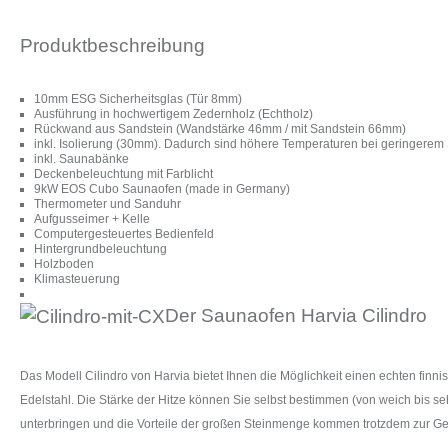
Produktbeschreibung
10mm ESG Sicherheitsglas (Tür 8mm)
Ausführung in hochwertigem Zedernholz (Echtholz)
Rückwand aus Sandstein (Wandstärke 46mm / mit Sandstein 66mm)
inkl. Isolierung (30mm). Dadurch sind höhere Temperaturen bei geringerem
inkl. Saunabänke
Deckenbeleuchtung mit Farblicht
9kW EOS Cubo Saunaofen (made in Germany)
Thermometer und Sanduhr
Aufgusseimer + Kelle
Computergesteuertes Bedienfeld
Hintergrundbeleuchtung
Holzboden
Klimasteuerung
Der Saunaofen Harvia Cilindro
Das Modell Cilindro von Harvia bietet Ihnen die Möglichkeit einen echten fi
Edelstahl. Die Stärke der Hitze können Sie selbst bestimmen (von weich bis se
unterbringen und die Vorteile der großen Steinmenge kommen trotzdem zur Ge