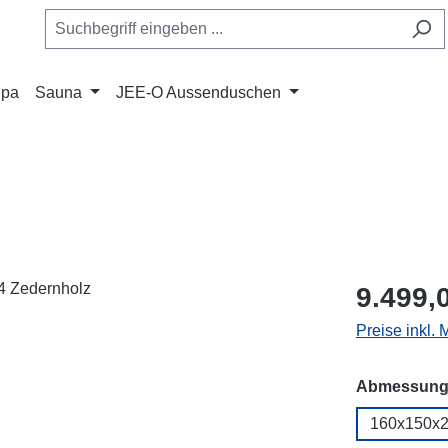
Spa
Sauna
JEE-O Aussenduschen
Regulärer Pr
9.499,
Preise inkl. 
Abmessung
160x150x