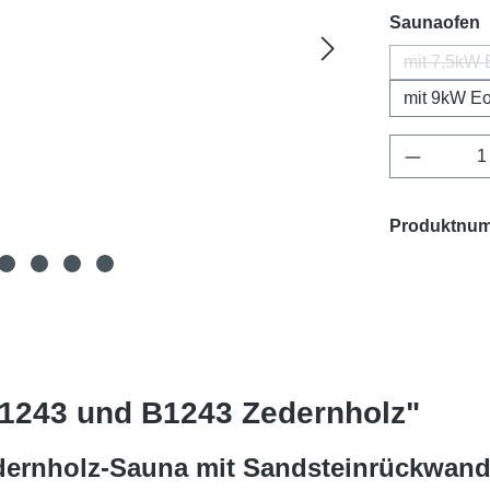
a
Saunaofen
mit 7,5kW 
mit 9kW Eo
Produkt 
Produktnu
E1243 und B1243 Zedernholz"
dernholz-Sauna mit Sandsteinrückwan