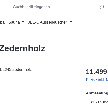
Spa
Sauna
JEE-O Aussenduschen
Zedernholz
Regulärer Pr
11.499
Preise inkl. 
Abmessung
180x160x