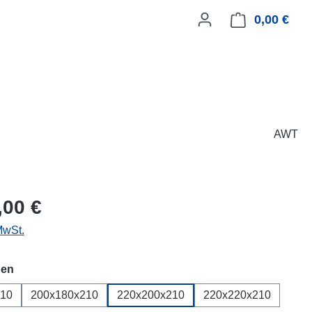
0,00 €
Ware
AWT
eis:
,00 €
MwSt.
auswählen
en
210
200x180x210
220x200x210
220x220x210