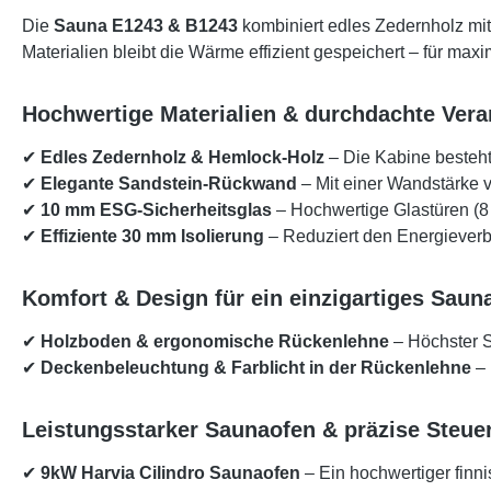
Die
Sauna E1243 & B1243
kombiniert edles Zedernholz mit 
Materialien bleibt die Wärme effizient gespeichert – für m
Hochwertige Materialien & durchdachte Vera
✔
Edles Zedernholz & Hemlock-Holz
– Die Kabine besteht
✔
Elegante Sandstein-Rückwand
– Mit einer Wandstärke 
✔
10 mm ESG-Sicherheitsglas
– Hochwertige Glastüren (8
✔
Effiziente 30 mm Isolierung
– Reduziert den Energieverbr
Komfort & Design für ein einzigartiges Saun
✔
Holzboden & ergonomische Rückenlehne
– Höchster S
✔
Deckenbeleuchtung & Farblicht in der Rückenlehne
– 
Leistungsstarker Saunaofen & präzise Steue
✔
9kW Harvia Cilindro Saunaofen
– Ein hochwertiger finn