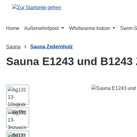
m Hauptinhalt springen
Zur Suche springen
Zur Hauptnavigation springen
Home
Außenwhirlpool
Whirlwanne Indoor
Swim-
Sauna
Sauna Zedernholz
Sauna E1243 und B1243 
Bildergalerie überspringen