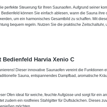
die perfekte Steuerung für Ihren Saunaofen. Aufgrund seiner k
 Bedienfeld können Sie einfach ablesen, wann die Sauna ihre op
 werden, um ein harmonisches Gesamtbild zu schaffen. Mit die
htung bequem regeln. Nutzen Sie die praktische Zeitschaltuhr, u
t Bedienfeld Harvia Xenio C
aunierens! Dieser innovative Saunaofen vereint die Funktionen
ditionelle Sauna, entspannendes Dampfbad, aromatische Kräute
eser Ofen ideal für weiche, feuchte Aufgüsse und sorgt für ein a
tet zudem ein rostfreies Stahlgitter für Duftsäckchen. Dieses z
 genießen möchten.