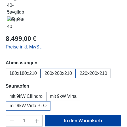
Regulärer Preis:
8.499,00 €
Preise inkl. MwSt.
auswählen
Abmessungen
180x180x210
200x200x210
220x200x210
auswählen
Saunaofen
mit 9kW Cilindro
mit 9kW Virta
mit 9kW Virta Bi-O
Produkt Anzahl: Gib den gewünschten Wert e
In den Warenkorb