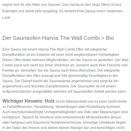
eignet sich für alle Arten von Saunen. Das Gehäuse des Vega Ofens ist aus
Edelstahl und damit sehr langlebig. Es verleiht Ihrer Sauna einen modernen
Look.
Der Saunaofen Harvia The Wall Combi = Bio
Eine Sauna mit einem Harvia The Wall Combi Ofen mit integrierter
Dampffunktion ist ein Erlebnis mit einer nicht vergleichbaren Vielseitigkeit.
Dieser Ofen bietet mehrere Möglichkeiten, um die Sauna zu genießen. Der Wall
Combi passt sich nicht nur Ihren Vorlieben an, sondern auch Ihrer Freunde und
Familie an. Genießen Sie die Sauna nach Ihren Wünschen. Die integrierte
Dampffunktion des Ofen erzeugt and hält gleichmäßig Feuchtigkeit in der
Sauna. Der Dampf macht die Saunawärme angenehmer und sorgt für ein
angenehmes und feuchtes Dampferlebnis. Der Saunaofen ist mit einem
Aufgussschälchen ausgestattet, welches mit Saunadüften befüllt werden kann.
Wichtiger Hinweis: Holz
ist ein Naturprodukt und es kann somit immer
zu Farbdifferenzen, Harzbildung, Verwerfungen oder Rissbildung kommen.
Auch wachstumsbedingte Unregelmäßigkeiten wie Äste oder Maserungen sind
holztypisch. Typisch für Hemlock sind vorkommende Mineralstreifen (braun
oder hellgrau) und bräunliche Rindeneinschlüsse. Derartige Umstände liegen
in der Natur des Holzes und stellen keinen Mangel dar und berechtigen nicht