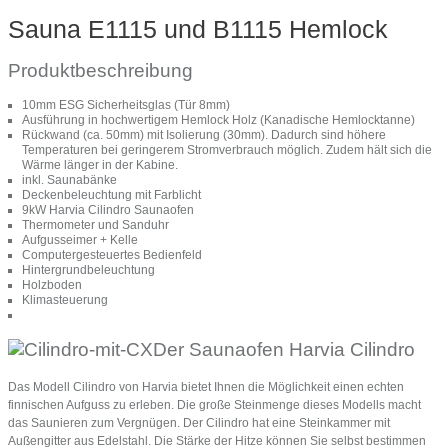
Sauna E1115 und B1115 Hemlock
Produktbeschreibung
10mm ESG Sicherheitsglas (Tür 8mm)
Ausführung in hochwertigem Hemlock Holz (Kanadische Hemlocktanne)
Rückwand (ca. 50mm) mit Isolierung (30mm). Dadurch sind höhere
Temperaturen bei geringerem Stromverbrauch möglich. Zudem hält sich die
Wärme länger in der Kabine.
inkl. Saunabänke
Deckenbeleuchtung mit Farblicht
9kW Harvia Cilindro Saunaofen
Thermometer und Sanduhr
Aufgusseimer + Kelle
Computergesteuertes Bedienfeld
Hintergrundbeleuchtung
Holzboden
Klimasteuerung
Der Saunaofen Harvia Cilindro
Das Modell Cilindro von Harvia bietet Ihnen die Möglichkeit einen echten
finnischen Aufguss zu erleben. Die große Steinmenge dieses Modells macht
das Saunieren zum Vergnügen. Der Cilindro hat eine Steinkammer mit
Außengitter aus Edelstahl. Die Stärke der Hitze können Sie selbst bestimmen