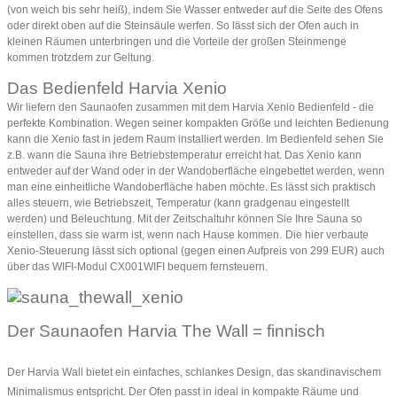
(von weich bis sehr heiß), indem Sie Wasser entweder auf die Seite des Ofens
oder direkt oben auf die Steinsäule werfen. So lässt sich der Ofen auch in
kleinen Räumen unterbringen und die Vorteile der großen Steinmenge
kommen trotzdem zur Geltung.
Das Bedienfeld Harvia Xenio
Wir liefern den Saunaofen zusammen mit dem Harvia Xenio Bedienfeld - die
perfekte Kombination. Wegen seiner kompakten Größe und leichten Bedienung
kann die Xenio fast in jedem Raum installiert werden. Im Bedienfeld sehen Sie
z.B. wann die Sauna ihre Betriebstemperatur erreicht hat. Das Xenio kann
entweder auf der Wand oder in der Wandoberfläche eingebettet werden, wenn
man eine einheitliche Wandoberfläche haben möchte. Es lässt sich praktisch
alles steuern, wie Betriebszeit, Temperatur (kann gradgenau eingestellt
werden) und Beleuchtung. Mit der Zeitschaltuhr können Sie Ihre Sauna so
einstellen, dass sie warm ist, wenn nach Hause kommen.
Die hier verbaute
Xenio-Steuerung lässt sich optional (gegen einen Aufpreis von 299 EUR) auch
über das WIFI-Modul CX001WIFI bequem fernsteuern.
Der Saunaofen Harvia The Wall = finnisch
Der Harvia Wall bietet ein einfaches, schlankes Design, das skandinavischem
Minimalismus entspricht. Der Ofen passt in ideal in kompakte Räume und