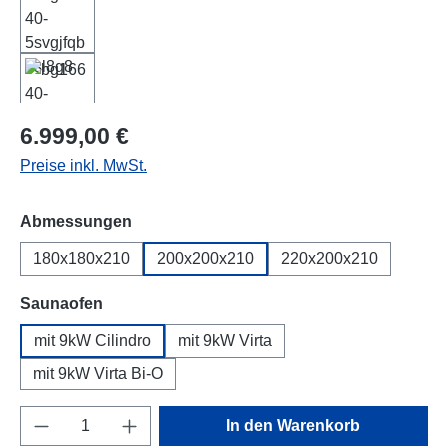
Regulärer Preis:
6.999,00 €
Preise inkl. MwSt.
auswählen
Abmessungen
180x180x210
200x200x210
220x200x210
auswählen
Saunaofen
mit 9kW Cilindro
mit 9kW Virta
mit 9kW Virta Bi-O
Produkt Anzahl: Gib den gewünschten Wert e
In den Warenkorb