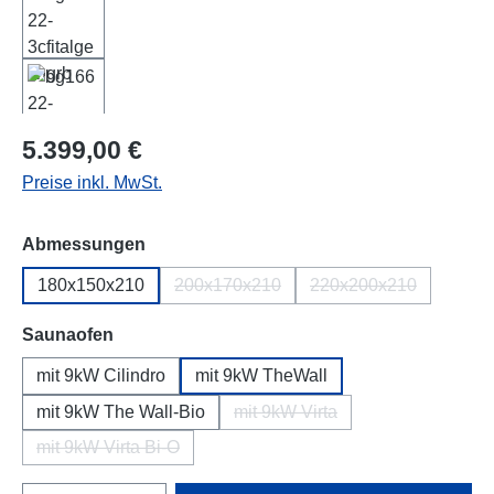
Regulärer Preis:
5.399,00 €
Preise inkl. MwSt.
auswählen
Abmessungen
180x150x210
200x170x210
220x200x210
(Diese Option ist zurzeit nicht verfügba
(Diese Option ist zu
auswählen
Saunaofen
mit 9kW Cilindro
mit 9kW TheWall
mit 9kW The Wall-Bio
mit 9kW Virta
(Diese Option ist zurzeit nicht
mit 9kW Virta Bi-O
(Diese Option ist zurzeit nicht verfügbar.)