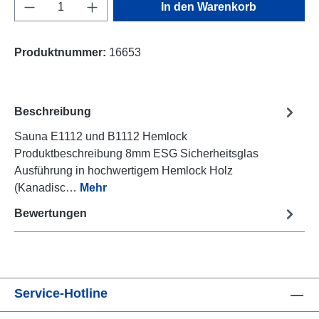
Produkt Anzahl: Gib den gewünschten Wert e
In den Warenkorb
Produktnummer:
16653
Beschreibung
Sauna E1112 und B1112 Hemlock
Produktbeschreibung 8mm ESG Sicherheitsglas
Ausführung in hochwertigem Hemlock Holz
(Kanadisc…
Mehr
Bewertungen
Service-Hotline