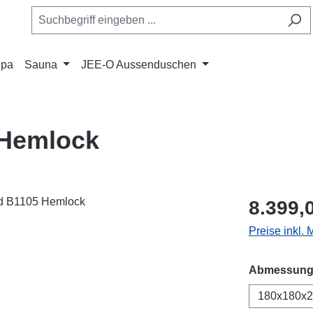
Spa
Sauna
JEE-O Aussenduschen
 Hemlock
Regulärer Pr
8.399,
Preise inkl. 
Abmessung
180x180x