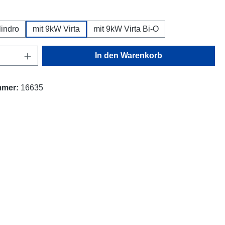
uswählen
lindro
mit 9kW Virta
mit 9kW Virta Bi-O
Anzahl: Gib den gewünschten Wert ein oder
In den Warenkorb
mmer:
16635