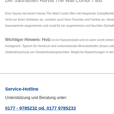
Der Saunaofen Harvia The Wall Combi = Bio
Eine Sauna mit einem Harvia The Wall Combi Ofen mit integrierter Dampffunktion
nicht nur Ihren Vorlieben an, sondern auch Ihrer Freunde und Familie an. Gen
Saunawärme angenehmer und sorgt für ein angenehmes und feuchtes Dampferle
Wichtiger Hinweis: Holz
ist ein Naturprodukt und es kann somit imm
holztypisch. Typisch für Hemlock sind vorkommende Mineralstreifen (braun ode
Geltendmachung von Gewährleistungsrechten. Mögliche Abweichungen in der Str
Service-Hotline
Unterstützung und Beratung unter:
0177 - 9785232 od. 0177 9785233