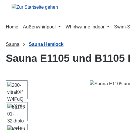
m Hauptinhalt springen
Zur Suche springen
Zur Hauptnavigation springen
Home
Außenwhirlpool
Whirlwanne Indoor
Swim-
Sauna
Sauna Hemlock
Sauna E1105 und B1105
Bildergalerie überspringen