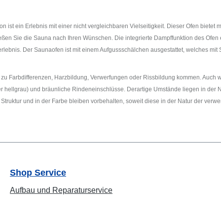
 ist ein Erlebnis mit einer nicht vergleichbaren Vielseitigkeit. Dieser Ofen biet
ießen Sie die Sauna nach Ihren Wünschen. Die integrierte Dampffunktion des Ofen 
bnis. Der Saunaofen ist mit einem Aufgussschälchen ausgestattet, welches mit S
er zu Farbdifferenzen, Harzbildung, Verwerfungen oder Rissbildung kommen. Auc
r hellgrau) und bräunliche Rindeneinschlüsse. Derartige Umstände liegen in der N
uktur und in der Farbe bleiben vorbehalten, soweit diese in der Natur der verwen
Shop Service
Aufbau und Reparaturservice