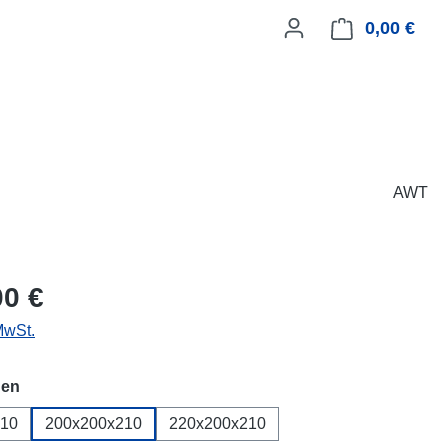
0,00 €
Ware
AWT
eis:
00 €
MwSt.
auswählen
en
210
200x200x210
220x200x210