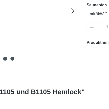
a
Saunaofen
mit 9kW Ci
Produkt 
Produktnu
E1105 und B1105 Hemlock"