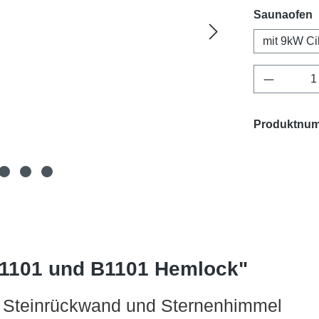
a
Saunaofen
mit 9kW Ci
Produkt 
Produktnu
E1101 und B1101 Hemlock"
 Steinrückwand und Sternenhimmel