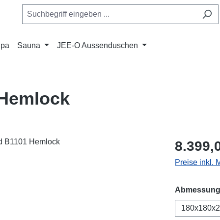
Spa
Sauna
JEE-O Aussenduschen
 Hemlock
Regulärer Pr
8.399,
Preise inkl. 
Abmessung
180x180x