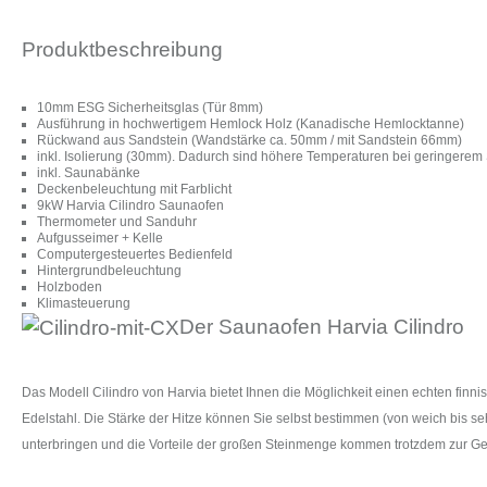
Produktbeschreibung
10mm ESG Sicherheitsglas (Tür 8mm)
Ausführung in hochwertigem Hemlock Holz (Kanadische Hemlocktanne)
Rückwand aus Sandstein (Wandstärke ca. 50mm / mit Sandstein 66mm)
inkl. Isolierung (30mm). Dadurch sind höhere Temperaturen bei geringerem
inkl. Saunabänke
Deckenbeleuchtung mit Farblicht
9kW Harvia Cilindro Saunaofen
Thermometer und Sanduhr
Aufgusseimer + Kelle
Computergesteuertes Bedienfeld
Hintergrundbeleuchtung
Holzboden
Klimasteuerung
Der Saunaofen Harvia Cilindro
Das Modell Cilindro von Harvia bietet Ihnen die Möglichkeit einen echten fi
Edelstahl. Die Stärke der Hitze können Sie selbst bestimmen (von weich bis se
unterbringen und die Vorteile der großen Steinmenge kommen trotzdem zur Ge