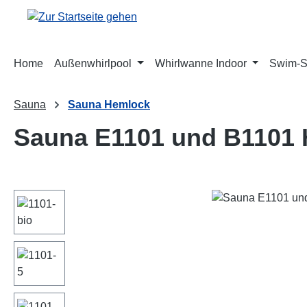
m Hauptinhalt springen
Zur Suche springen
Zur Hauptnavigation springen
Home
Außenwhirlpool
Whirlwanne Indoor
Swim-
Sauna
Sauna Hemlock
Sauna E1101 und B1101
Bildergalerie überspringen