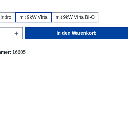
uswählen
lindro
mit 9kW Virta
mit 9kW Virta Bi-O
Anzahl: Gib den gewünschten Wert ein oder
In den Warenkorb
mmer:
16605