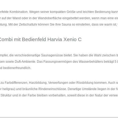
rfekte Kombination. Wegen seiner kompakten Größe und leichten Bedienung kann di
r auf der Wand oder in der Wandoberfläche eingebettet werden, wenn man eine einh
tung. Mit der Zeitschaltuhr können Sie Ihre Sauna so einstellen, dass sie warm i
Combi mit
Bedienfeld Harvia Xenio C
mpfer, die verschiedenartige Saunagenüsse bietet. Sie haben die Wahl zwischen 
ssen sowie Duft-Ambiente. Das Fassungsvermögen des Wasserbehälters beträgt 5 L
nd bedienerfreundlich.
er zu Farbdifferenzen, Harzbildung, Verwerfungen oder Rissbildung kommen. Auc
r hellgrau) und bräunliche Rindeneinschlüsse. Derartige Umstände liegen in der N
uktur und in der Farbe bleiben vorbehalten, soweit diese in der Natur der verwen