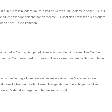
e Xenio fast in jedem Raum installiert werden. Im Bedienfeld sehen Sie z.B.
eitliche Wandoberfläche haben möchte. Es lässt sich praktisch alles steuern,
st, wenn nach Hause kommen.
traditioneller Sauna, Dampfbad, Kräutersauna oder Duftsauna. Der Combi-
iter. Der Saunaofen verfügt über ein Specksteinschälchen für Saunadüfte und
h wachstumsbedingte Unregelmäßigkeiten wie Äste oder Maserungen sind
atur des Holzes und stellen keinen Mangel dar und berechtigen nicht zur
deten Materialien liegen und handelsüblich sind.