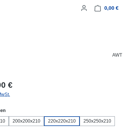
0,00 €
Ware
AWT
eis:
00 €
MwSt.
auswählen
en
210
200x200x210
220x220x210
250x250x210