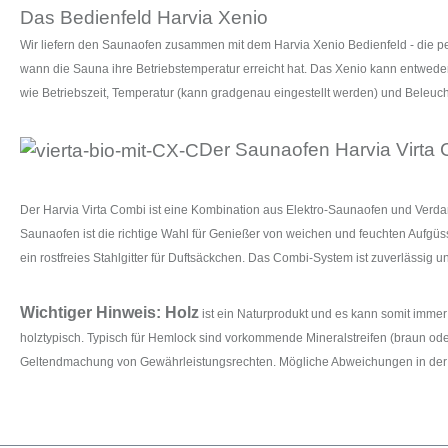
Das Bedienfeld Harvia Xenio
Wir liefern den Saunaofen zusammen mit dem Harvia Xenio Bedienfeld - die pe
wann die Sauna ihre Betriebstemperatur erreicht hat. Das Xenio kann entwede
wie Betriebszeit, Temperatur (kann gradgenau eingestellt werden) und Beleuch
Der Saunaofen Harvia Virta 
Der Harvia Virta Combi ist eine Kombination aus Elektro-Saunaofen und Verda
Saunaofen ist die richtige Wahl für Genießer von weichen und feuchten Aufgü
ein rostfreies Stahlgitter für Duftsäckchen. Das Combi-System ist zuverlässig u
Wichtiger Hinweis: Holz
ist ein Naturprodukt und es kann somit imm
holztypisch. Typisch für Hemlock sind vorkommende Mineralstreifen (braun ode
Geltendmachung von Gewährleistungsrechten. Mögliche Abweichungen in der Str