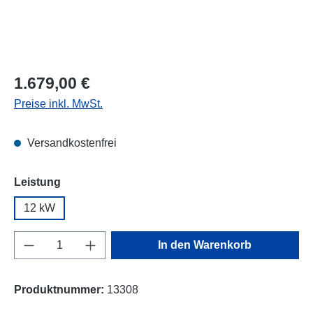
Regulärer Preis:
1.679,00 €
Preise inkl. MwSt.
Versandkostenfrei
auswählen
Leistung
12 kW
Produkt Anzahl: Gib den gewünschten Wert e
In den Warenkorb
Produktnummer:
13308