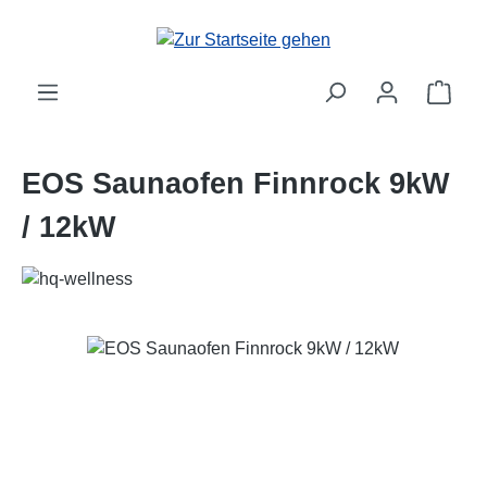
Zum Hauptinhalt springen
Ware
EOS Saunaofen Finnrock 9kW
/ 12kW
Bildergalerie überspringen