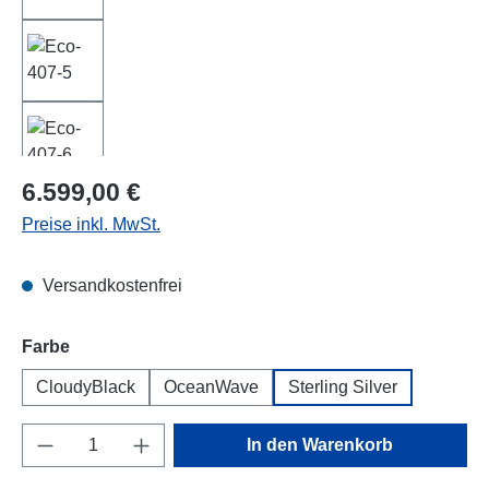
Regulärer Preis:
6.599,00 €
Preise inkl. MwSt.
Versandkostenfrei
auswählen
Farbe
CloudyBlack
OceanWave
Sterling Silver
Produkt Anzahl: Gib den gewünschten Wert e
In den Warenkorb