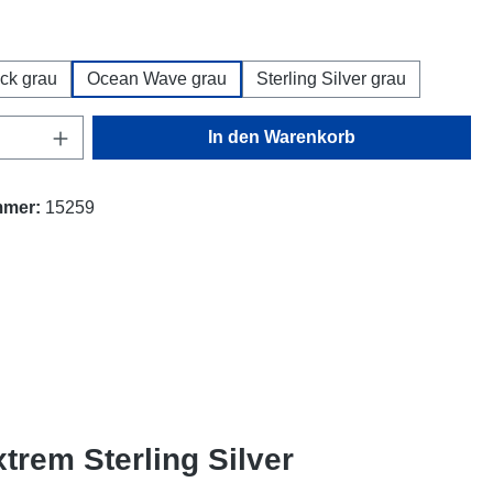
hlen
ck grau
Ocean Wave grau
Sterling Silver grau
Anzahl: Gib den gewünschten Wert ein oder
In den Warenkorb
mmer:
15259
trem Sterling Silver