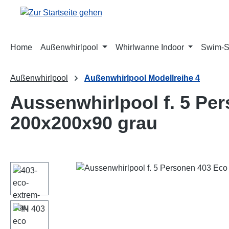
m Hauptinhalt springen
Zur Suche springen
Zur Hauptnavigation springen
Home
Außenwhirlpool
Whirlwanne Indoor
Swim-
Außenwhirlpool
Außenwhirlpool Modellreihe 4
Aussenwhirlpool f. 5 Per
200x200x90 grau
Bildergalerie überspringen