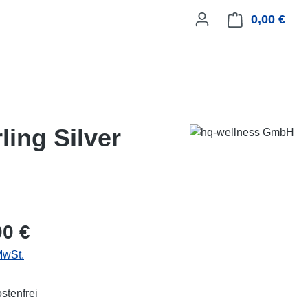
0,00 €
Ware
ling Silver
eis:
00 €
MwSt.
stenfrei