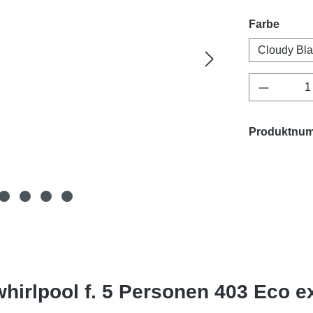
auswä
Farbe
Cloudy Bla
Produkt 
Produktnu
irlpool f. 5 Personen 403 Eco ex